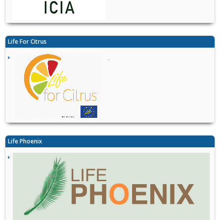
Life For Citrus
.
Life Phoenix