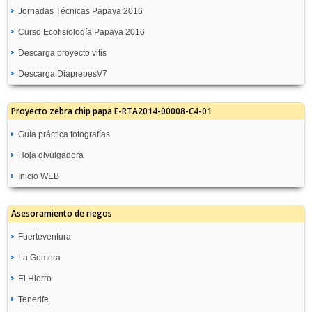
Jornadas Técnicas Papaya 2016
Curso Ecofisiología Papaya 2016
Descarga proyecto vitis
Descarga DiaprepesV7
Proyecto zebra chip papa E-RTA2014-00008-C4-01
Guía práctica fotografías
Hoja divulgadora
Inicio WEB
Asesoramiento de riegos
Fuerteventura
La Gomera
GC08-Molino de Angua
Recomendación de Riegos
El Hierro
TF05-San Sebastián
GC09-Antigua Pozo Negro
Recomendación de Riegos
Tenerife
TF08-Frontera
Recomendación de Riegos