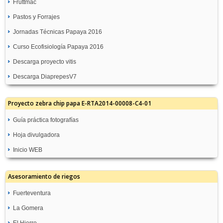
Fruttmac
Pastos y Forrajes
Jornadas Técnicas Papaya 2016
Curso Ecofisiología Papaya 2016
Descarga proyecto vitis
Descarga DiaprepesV7
Proyecto zebra chip papa E-RTA2014-00008-C4-01
Guía práctica fotografías
Hoja divulgadora
Inicio WEB
Asesoramiento de riegos
Fuerteventura
La Gomera
GC08-Molino de Angua
Recomendación de Riegos
El Hierro