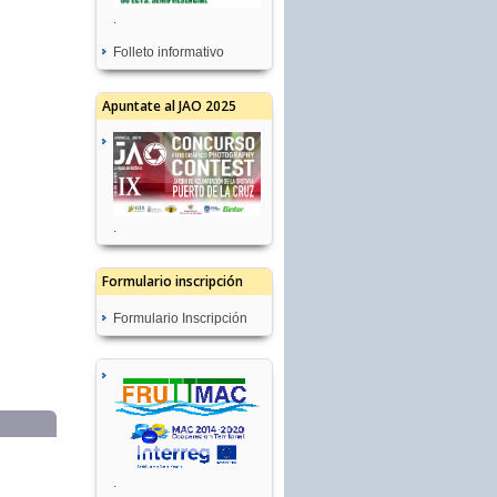
.
Folleto informativo
Apuntate al JAO 2025
.
Formulario inscripción
Formulario Inscripción
.