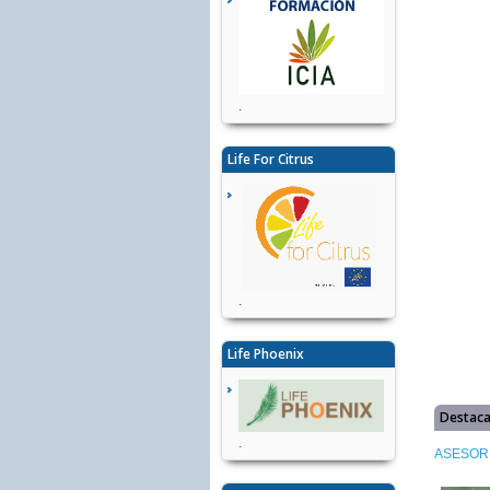
.
Life For Citrus
.
Life Phoenix
Destac
.
ASESORÍ