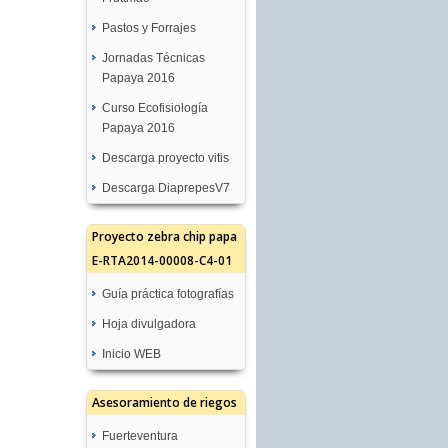
Pastos y Forrajes
Jornadas Técnicas
Papaya 2016
Curso Ecofisiología
Papaya 2016
Descarga proyecto vitis
Descarga DiaprepesV7
Proyecto zebra chip papa
E-RTA2014-00008-C4-01
Guía práctica fotografías
Hoja divulgadora
Inicio WEB
Asesoramiento de riegos
Fuerteventura