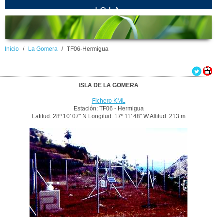
ICIA
Inicio
La Gomera
TF06-Hermigua
ISLA DE LA GOMERA
Fichero KML
Estación: TF06 - Hermigua
Latitud: 28º 10' 07" N Longitud: 17º 11' 48" W Altitud: 213 m