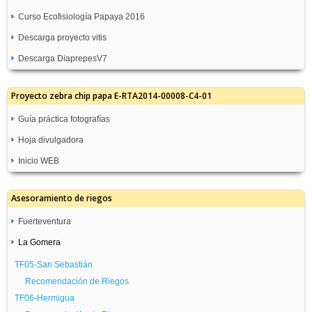
Curso Ecofisiología Papaya 2016
Descarga proyecto vitis
Descarga DiaprepesV7
Proyecto zebra chip papa E-RTA2014-00008-C4-01
Guía práctica fotografías
Hoja divulgadora
Inicio WEB
Asesoramiento de riegos
Fuerteventura
La Gomera
GC08-Molino de Angua
Recomendación de Riegos
TF05-San Sebastián
GC09-Antigua Pozo Negro
Recomendación de Riegos
Recomendación de Riegos
TF06-Hermigua