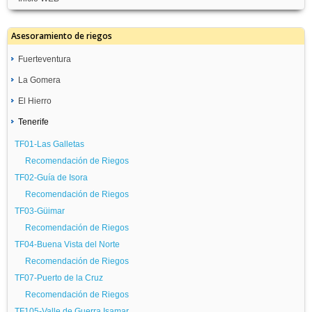
Asesoramiento de riegos
Fuerteventura
La Gomera
GC08-Molino de Angua
Recomendación de Riegos
El Hierro
TF05-San Sebastián
GC09-Antigua Pozo Negro
Recomendación de Riegos
Tenerife
TF08-Frontera
Recomendación de Riegos
TF06-Hermigua
Recomendación de Riegos
TF01-Las Galletas
Recomendación de Riegos
Recomendación de Riegos
TF02-Guía de Isora
Recomendación de Riegos
TF03-Güimar
Recomendación de Riegos
TF04-Buena Vista del Norte
Recomendación de Riegos
TF07-Puerto de la Cruz
Recomendación de Riegos
TF105-Valle de Guerra Isamar