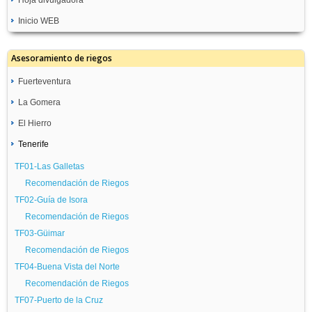
Inicio WEB
Asesoramiento de riegos
Fuerteventura
La Gomera
GC08-Molino de Angua
Recomendación de Riegos
El Hierro
TF05-San Sebastián
GC09-Antigua Pozo Negro
Recomendación de Riegos
Tenerife
TF08-Frontera
Recomendación de Riegos
TF06-Hermigua
Recomendación de Riegos
TF01-Las Galletas
Recomendación de Riegos
Recomendación de Riegos
TF02-Guía de Isora
Recomendación de Riegos
TF03-Güimar
Recomendación de Riegos
TF04-Buena Vista del Norte
Recomendación de Riegos
TF07-Puerto de la Cruz