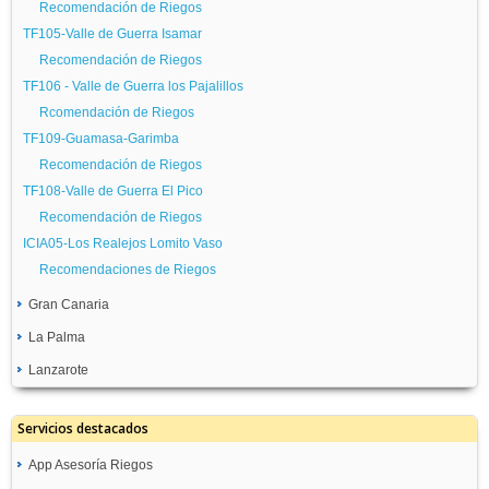
Recomendación de Riegos
TF105-Valle de Guerra Isamar
Recomendación de Riegos
TF106 - Valle de Guerra los Pajalillos
Rcomendación de Riegos
TF109-Guamasa-Garimba
Recomendación de Riegos
TF108-Valle de Guerra El Pico
Recomendación de Riegos
ICIA05-Los Realejos Lomito Vaso
Recomendaciones de Riegos
Gran Canaria
La Palma
GC01-Galdar
Recomendación de Riegos
Lanzarote
TF09-Tazacorte
GC02-La Aldea de San Nicolás
Recomendación de Riegos
GC06-Haría
Recomendación de Riegos
TF10-Los Llanos de Aridane
Servicios destacados
Recomendación de Riegos
GC03-Santa Lucía
Recomendación de Riegos
GC07-Tinajo
App Asesoría Riegos
Recomendación de Riegos
TF101-Los Llanos de Aridane II
Recomendación de Riegos