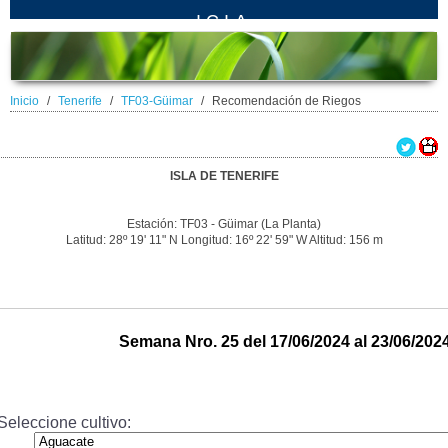
ICIA
Inicio
Tenerife
TF03-Güimar
Recomendación de Riegos
ISLA DE TENERIFE
Estación: TF03 - Güimar (La Planta)
Latitud: 28º 19' 11" N Longitud: 16º 22' 59" W Altitud: 156 m