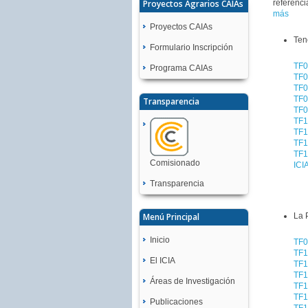
referenci
Proyectos Agrarios CAIAs
más
Proyectos CAIAs
Ten
Formulario Inscripción
TF0
Programa CAIAs
TF0
TF0
TF0
Transparencia
TF0
TF1
TF1
TF1
TF1
Comisionado
ICI
Transparencia
La 
Menú Principal
Inicio
TF0
TF1
El ICIA
TF1
TF1
Áreas de Investigación
TF1
TF1
Publicaciones
TF1