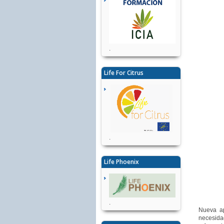
.
Life For Citrus
.
Life Phoenix
.
Nueva ap
necesida