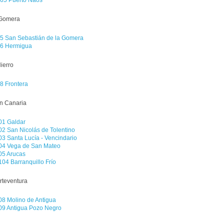
Gomera
5 San Sebastián de la Gomera
6 Hermigua
Hierro
8 Frontera
n Canaria
1 Galdar
2 San Nicolás de Tolentino
3 Santa Lucía - Vencindario
4 Vega de San Mateo
5 Arucas
04 Barranquillo Frío
rteventura
8 Molino de Antigua
9 Antigua Pozo Negro