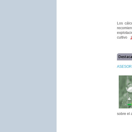
Los cálc
recomien
explotaci
cultivo
Destac
ASESORÍ
sobre el 