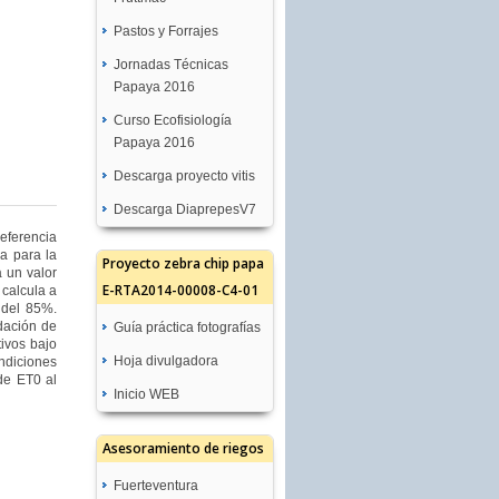
Pastos y Forrajes
Jornadas Técnicas
Papaya 2016
Curso Ecofisiología
Papaya 2016
Descarga proyecto vitis
Descarga DiaprepesV7
eferencia
ia para la
Proyecto zebra chip papa
a un valor
E-RTA2014-00008-C4-01
 calcula a
 del 85%.
dación de
Guía práctica fotografías
ivos bajo
Hoja divulgadora
ndiciones
 de ET0 al
Inicio WEB
Asesoramiento de riegos
Fuerteventura