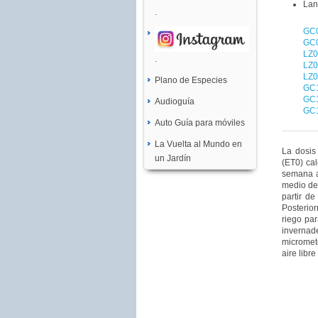
Lan
.
GC0
GC0
LZ0
.
LZ0
LZ0
Plano de Especies
GC1
GC
Audioguía
GC1
Auto Guía para móviles
La Vuelta al Mundo en
La dosis
un Jardín
(ET0) ca
semana an
medio de 
partir d
Posterio
riego pa
invernad
micromete
aire libr