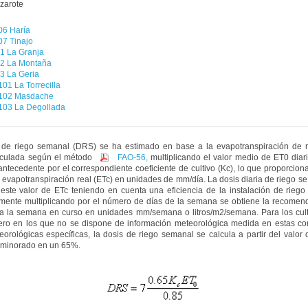
zarote
6 Haría
7 Tinajo
1 La Granja
2 La Montaña
3 La Geria
01 La Torrecilla
102 Masdache
03 La Degollada
 de riego semanal (DRS) se ha estimado en base a la evapotranspiración de r
lculada según el método
FAO-56,
multiplicando el valor medio de ET0 diar
tecedente por el correspondiente coeficiente de cultivo (Kc), lo que proporcion
evapotranspiración real (ETc) en unidades de mm/día. La dosis diaria de riego se
e este valor de ETc teniendo en cuenta una eficiencia de la instalación de riego
rmente multiplicando por el número de días de la semana se obtiene la recomen
ra la semana en curso en unidades mm/semana o litros/m2/semana. Para los cult
ero en los que no se dispone de información meteorológica medida en estas co
orológicas específicas, la dosis de riego semanal se calcula a partir del valor
e minorado en un 65%.