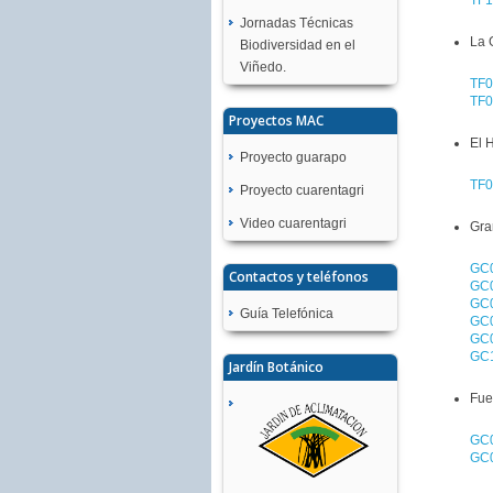
Jornadas Técnicas
La 
Biodiversidad en el
Viñedo.
TF0
TF0
Proyectos MAC
El 
Proyecto guarapo
TF0
Proyecto cuarentagri
Video cuarentagri
Gra
GC0
Contactos y teléfonos
GC0
GC0
Guía Telefónica
GC0
GC0
GC1
Jardín Botánico
Fue
GC0
GC0