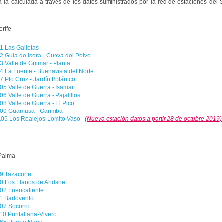
a la calculada a través de los datos suministrados por la red de estaciones del 
erife
1 Las Galletas
2 Guía de Isora - Cueva del Polvo
3 Valle de Güimar - Planta
4 La Fuente - Buenavista del Norte
7 Pto Cruz - Jardín Botánico
05 Valle de Guerra - Isamar
06 Valle de Guerra - Pajalillos
08 Valle de Guerra - El Pico
09 Guamasa - Garimba
A05 Los Realejos-Lomito Vaso
(Nueva estación datos a partir 28 de octubre 2019)
Palma
9 Tazacorte
0 Los Llanos de Aridane
02 Fuencaliente
1 Barlovento
07 Socorro
10 Puntallana-Vivero
65 Puerto Naos