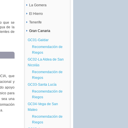
La Gomera
GC08-Molino de Angua
Recomendación de
El Hierro
TF05-San Sebastián
Riegos
Recomendación de
Tenerife
lo que se
TF08-Frontera
GC09-Antigua Pozo
Riegos
gua de la
Recomendación de
Negro
Gran Canaria
TF01-Las Galletas
cientes de
TF06-Hermigua
Riegos
Recomendación de
Recomendación de
GC01-Galdar
Recomendación de
Riegos
Riegos
Riegos
Recomendación de
TF02-Guía de Isora
Riegos
Recomendación de
GC02-La Aldea de San
Riegos
Nicolás
TF03-Güimar
Recomendación de
ICIA, que
Recomendación de
Riegos
acional y
Riegos
GC03-Santa Lucía
ado apoyo
TF04-Buena Vista del
Recomendación de
ásico para
Norte
Riegos
a sea una
Recomendación de
GC04-Vega de San
nformación
Riegos
Mateo
da.
TF07-Puerto de la Cruz
Recomendación de
Recomendación de
Riegos
Riegos