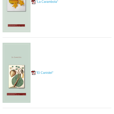
"La Carambola"
"El Canistel"