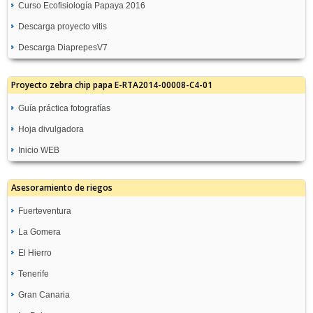
Curso Ecofisiología Papaya 2016
Descarga proyecto vitis
Descarga DiaprepesV7
Proyecto zebra chip papa E-RTA2014-00008-C4-01
Guía práctica fotografías
Hoja divulgadora
Inicio WEB
Asesoramiento de riegos
Fuerteventura
La Gomera
GC08-Molino de Angua
Recomendación de Riegos
El Hierro
TF05-San Sebastián
GC09-Antigua Pozo Negro
Recomendación de Riegos
Tenerife
TF08-Frontera
Recomendación de Riegos
TF06-Hermigua
Recomendación de Riegos
Gran Canaria
TF01-Las Galletas
Recomendación de Riegos
Recomendación de Riegos