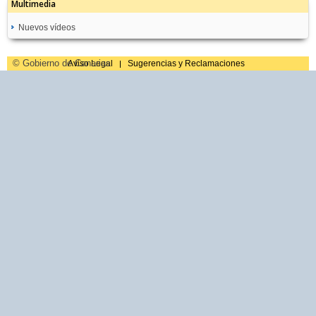
Multimedia
TF165 - Puerto Naos
Nuevos vídeos
Recomendaciones de Riegos
© Gobierno de Canarias
Aviso Legal
Sugerencias y Reclamaciones