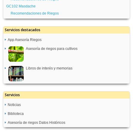
Recomendación de Riegos
Recomendación de Riegos
GC102 Masdache
TF108-Valle de Guerra El Pico
TF107-Socorro
Recomendaciones de Riegos
Recomendación de Riegos
Recomendación de Riegos
ICIA05-Los Realejos Lomito Vaso
TF110 Puntallana
Servicios destacados
Recomendaciones de Riegos
Recomendaciones de Riegos
App Asesoría Riegos
TF165 - Puerto Naos
Recomendaciones de Riegos
Asesoría de riegos para cultivos
Libros de interés y memorias
Servicios
Noticias
Biblioteca
Asesoría de riegos Datos Históricos