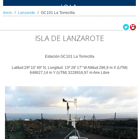
ICIA
Inicio
Lanzarote
GC101 La Torrecilla
ISLA DE LANZAROTE
Estación GC101 La Torrecilla
Latitud:29º 10' 49" N, Longitud: 13º 28' 17" W Altitud:286,9 m X (UTM)
648627,14 m Y (UTM) 3228916,97 m Aire Libre