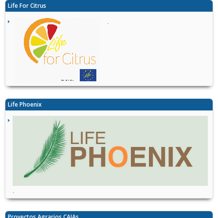
Life For Citrus
.
Life Phoenix
.
Proyectos Agrarios CAIAs