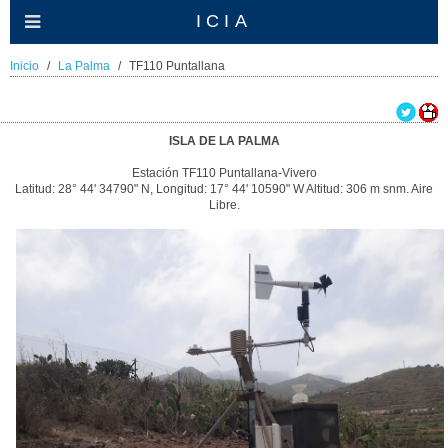
ICIA
Inicio
La Palma
TF110 Puntallana
ISLA DE LA PALMA
Estación TF110 Puntallana-Vivero
Latitud: 28° 44' 34790" N, Longitud: 17° 44' 10590" W Altitud: 306 m snm. Aire
Libre.