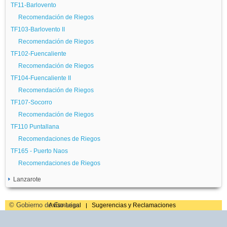
Recomendación de Riegos
TF11-Barlovento
Recomendación de Riegos
GC05-Arucas
Recomendación de Riegos
TF105-Valle de Guerra Isamar
Recomendación de Riegos
TF103-Barlovento II
Recomendación de Riegos
Recomendación de Riegos
TF106 - Valle de Guerra los Pajalillos
TF102-Fuencaliente
Rcomendación de Riegos
Recomendación de Riegos
TF109-Guamasa-Garimba
TF104-Fuencaliente II
Recomendación de Riegos
Recomendación de Riegos
TF108-Valle de Guerra El Pico
TF107-Socorro
Recomendación de Riegos
Recomendación de Riegos
ICIA05-Los Realejos Lomito Vaso
TF110 Puntallana
Recomendaciones de Riegos
Recomendaciones de Riegos
TF165 - Puerto Naos
Recomendaciones de Riegos
Lanzarote
GC06-Haría
© Gobierno de Canarias
Aviso Legal
Sugerencias y Reclamaciones
Recomendación de Riegos
GC07-Tinajo