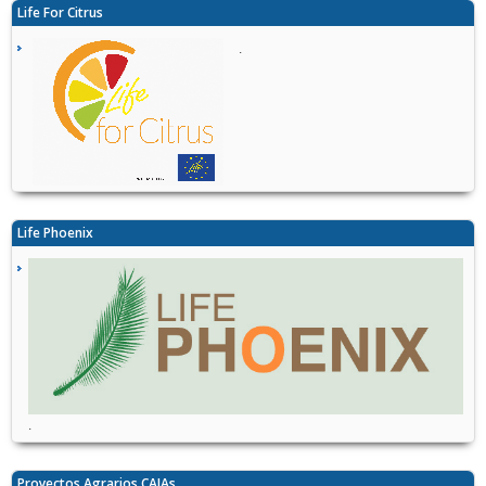
Life For Citrus
.
Life Phoenix
.
Proyectos Agrarios CAIAs