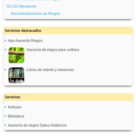
Recomendación de Riegos
Recomendación de Riegos
GC102 Masdache
TF108-Valle de Guerra El Pico
TF107-Socorro
Recomendaciones de Riegos
Recomendación de Riegos
Recomendación de Riegos
ICIA05-Los Realejos Lomito Vaso
TF110 Puntallana
Servicios destacados
Recomendaciones de Riegos
Recomendaciones de Riegos
App Asesoría Riegos
TF165 - Puerto Naos
Recomendaciones de Riegos
Asesoría de riegos para cultivos
Libros de interés y memorias
Servicios
Noticias
Biblioteca
Asesoría de riegos Datos Históricos