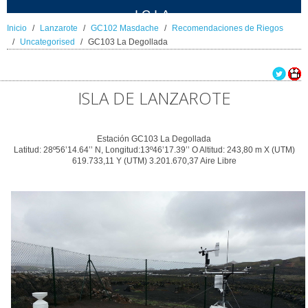
ICIA
Inicio
Lanzarote
GC102 Masdache
Recomendaciones de Riegos
Uncategorised
GC103 La Degollada
ISLA DE LANZAROTE
Estación GC103 La Degollada
Latitud: 28º56’14.64’’ N, Longitud:13º46’17.39’’ O Altitud: 243,80 m X (UTM)
619.733,11 Y (UTM) 3.201.670,37 Aire Libre