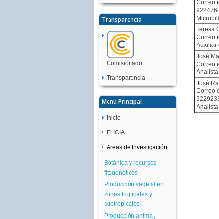
Correo e
922476
Microbil
Transparencia
Teresa 
Correo e
Auxiliar
José Ma
Comisionado
Correo e
Analist
Transparencia
José Ra
Correo e
922923
Menú Principal
Analista
Inicio
El ICIA
Áreas de Investigación
Botánica y recursos
fitogenéticos
Producción vegetal en
zonas tropicales y
subtropicales
Producción animal,