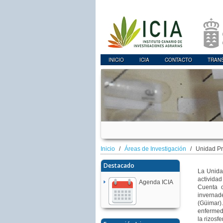
INICIO
ICIA
CONTACTO
TRAN
Inicio
Áreas de Investigación
Unidad Pr
Destacado
La Unida
activida
Agenda ICIA
Cuenta c
invernad
(Güimar).
enfermed
la rizosfe