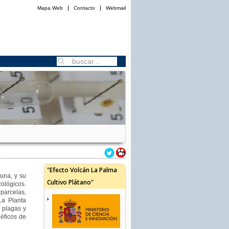
Mapa Web
Contacto
Webmail
"Efecto Volcán La Palma
una, y su
Cultivo Plátano"
ológicos.
parcelas,
La Planta
s plagas y
éficos de