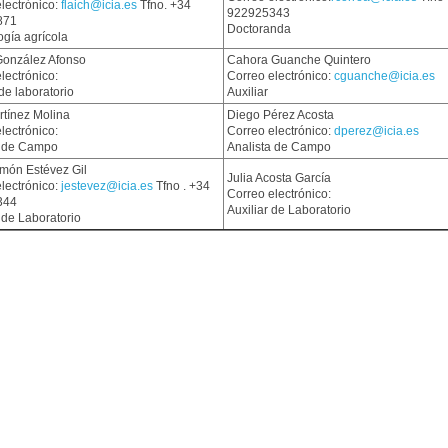
lectrónico:
flaich@icia.es
Tfno. +34
922925343
871
Doctoranda
ogía agrícola
González Afonso
Cahora Guanche Quintero
lectrónico:
Correo electrónico:
cguanche@icia.es
 de laboratorio
Auxiliar
rtínez Molina
Diego Pérez Acosta
lectrónico:
Correo electrónico:
dperez@icia.es
a de Campo
Analista de Campo
món Estévez Gil
Julia Acosta García
lectrónico:
jestevez@icia.es
Tfno . +34
Correo electrónico:
344
Auxiliar de Laboratorio
 de Laboratorio