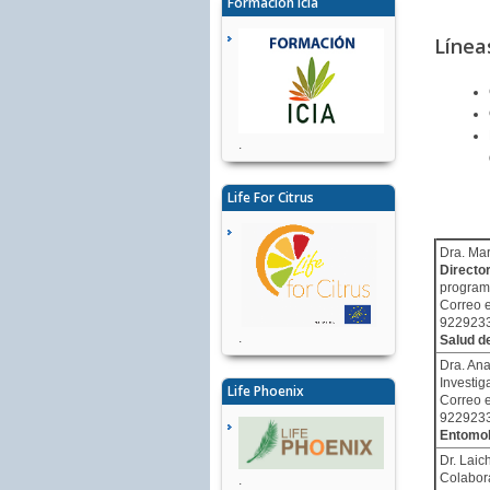
Formación Icia
Línea
.
Life For Citrus
Dra. Ma
Directo
program
Correo e
922923
.
Salud d
Dra. An
Investig
Life Phoenix
Correo e
922923
Entomol
Dr. Laic
Colabora
.