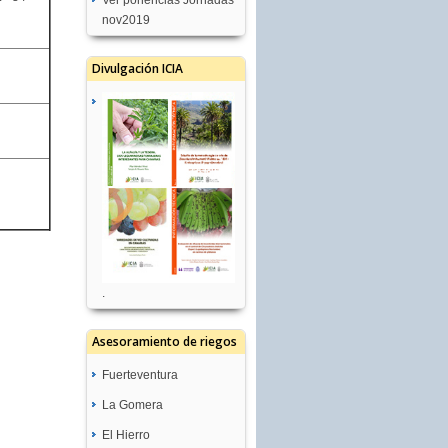
Ver ponencias Jornadas
nov2019
Divulgación ICIA
.
Asesoramiento de riegos
Fuerteventura
La Gomera
GC08-Molino de Angua
Recomendación de
El Hierro
TF05-San Sebastián