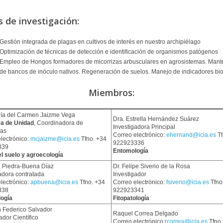
s de investigación:
Gestión integrada de plagas en cultivos de interés en nuestro archipiélago
Optimización de técnicas de detección e identificación de organismos patógenos
Empleo de Hongos formadores de micorrizas arbusculares en agrosistemas. Mant
de bancos de inóculo nativos. Regeneración de suelos. Manejo de indicadores bio
Miembros:
ría del Carmen Jaizme Vega
Dra. Estrella Hernández Suárez
ra de Unidad
, Coordinadora de
Investigadora Principal
as
Correo electrónico:
ehernand@icia.es
Tf
lectrónico:
mcjaizme@icia.es
Tfno. +34
922923336
339
Entomología
el suelo y agroecología
a Piedra-Buena Díaz
Dr. Felipe Siverio de la Rosa
adora contratada
Investigador
lectrónico:
apbuena@icia.es
Tfno. +34
Correo electrónico:
fsiverio@icia.es
Tfno
338
922923341
ogía
Fitopatología
h Federico Salvador
Raquel Correa Delgado
dor Científico
Correo electrónico:
rcorrea@icia.es
Tfno 