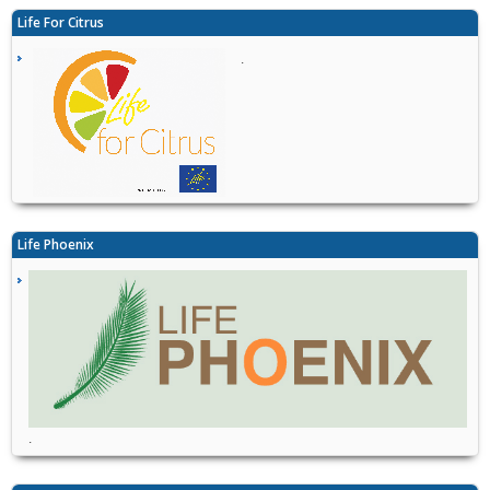
Life For Citrus
.
Life Phoenix
.