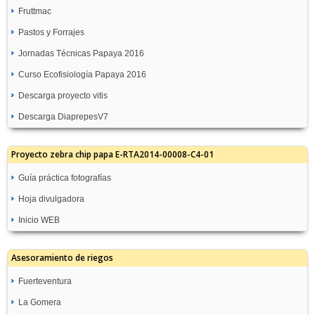
Fruttmac
Pastos y Forrajes
Jornadas Técnicas Papaya 2016
Curso Ecofisiología Papaya 2016
Descarga proyecto vitis
Descarga DiaprepesV7
Proyecto zebra chip papa E-RTA2014-00008-C4-01
Guía práctica fotografías
Hoja divulgadora
Inicio WEB
Asesoramiento de riegos
Fuerteventura
La Gomera
GC08-Molino de Angua