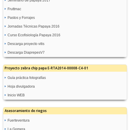
Seminario de papaya 2017
Fruttmac
Pastos y Forrajes
Jornadas Técnicas Papaya 2016
Curso Ecofisiología Papaya 2016
Descarga proyecto vitis
Descarga DiaprepesV7
Proyecto zebra chip papa E-RTA2014-00008-C4-01
Guía práctica fotografías
Hoja divulgadora
Inicio WEB
Asesoramiento de riegos
Fuerteventura
La Gomera
GC08-Molino de Angua