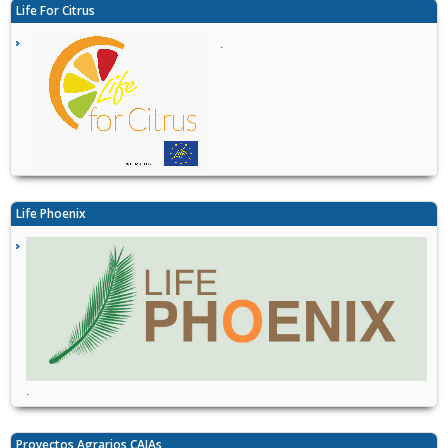
Life For Citrus
.
Life Phoenix
.
Proyectos Agrarios CAIAs