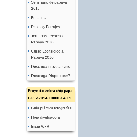
Seminario de papaya
2017
Fruttmac
Pastos y Forrajes
Jornadas Técnicas
Papaya 2016
Curso Ecofisiología
Papaya 2016
Descarga proyecto vitis
Descarga DiaprepesV7
Proyecto zebra chip papa
E-RTA2014-00008-C4-01
Guía práctica fotografías
Hoja divulgadora
Inicio WEB