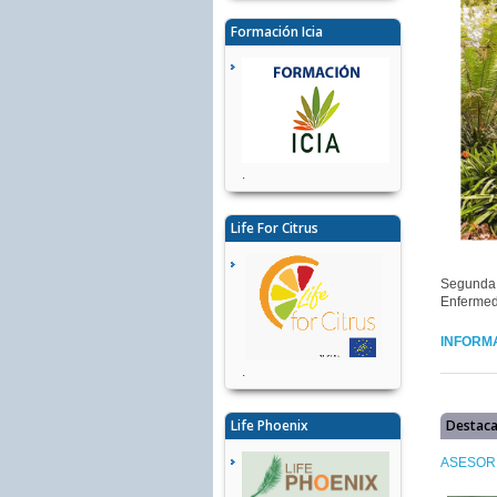
Formación Icia
.
Life For Citrus
Segunda 
Enfermed
INFORMA
.
Destac
Life Phoenix
ASESORÍ