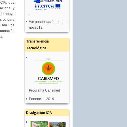
ICIA, que
acional y
.
ado apoyo
ásico para
Ver ponencias Jornadas
a sea una
nov2019
nformación
da.
Transferencia
Tecnológica
Programa Carismed
Ponencias 2019
Divulgación ICIA