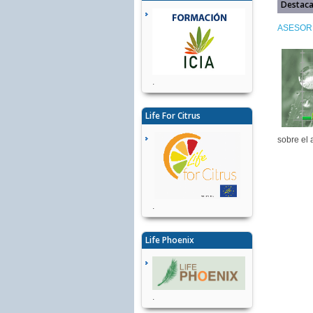
Destac
ASESORÍ
.
Life For Citrus
sobre el 
.
Life Phoenix
.