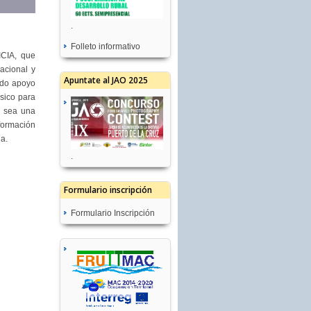
.
Folleto informativo
ICIA, que
acional y
Apuntate al JAO 2025
ado apoyo
ásico para
a sea una
nformación
da.
.
Formulario inscripción
Formulario Inscripción