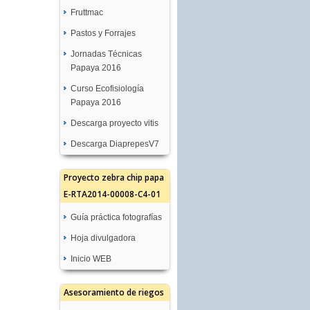
Fruttmac
Pastos y Forrajes
Jornadas Técnicas
Papaya 2016
Curso Ecofisiología
Papaya 2016
Descarga proyecto vitis
Descarga DiaprepesV7
Proyecto zebra chip papa
E-RTA2014-00008-C4-01
Guía práctica fotografías
Hoja divulgadora
Inicio WEB
Asesoramiento de riegos