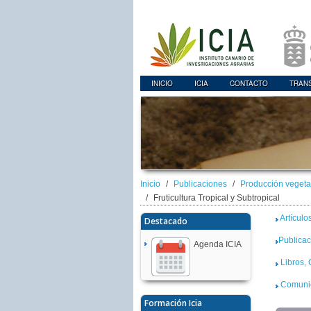
INICIO
ICIA
CONTACTO
TRAN
Inicio
Publicaciones
Producción vegetal
Fruticultura Tropical y Subtropical
Artículo
Destacado
Publicac
Agenda ICIA
Libros, 
Comunic
Formación Icia