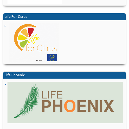
Life For Citrus
.
Life Phoenix
.