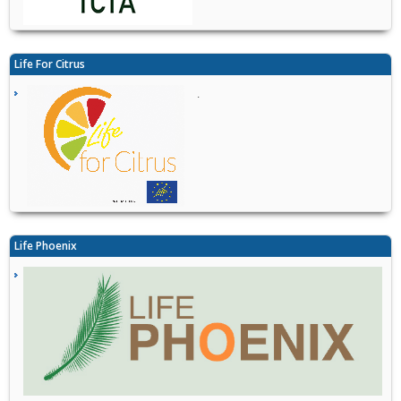
Life For Citrus
.
Life Phoenix