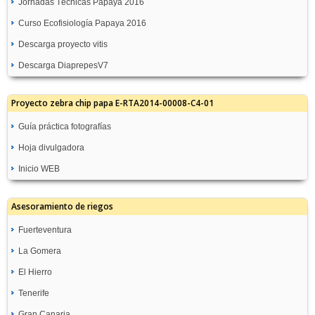
Jornadas Técnicas Papaya 2016
Curso Ecofisiología Papaya 2016
Descarga proyecto vitis
Descarga DiaprepesV7
Proyecto zebra chip papa E-RTA2014-00008-C4-01
Guía práctica fotografías
Hoja divulgadora
Inicio WEB
Asesoramiento de riegos
Fuerteventura
La Gomera
GC08-Molino de Angua
Recomendación de Riegos
El Hierro
TF05-San Sebastián
GC09-Antigua Pozo Negro
Recomendación de Riegos
Tenerife
TF08-Frontera
Recomendación de Riegos
TF06-Hermigua
Recomendación de Riegos
Gran Canaria