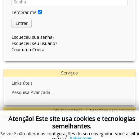
Lembrar-me
Entrar
Esqueceu sua senha?
Esqueceu seu usuário?
Criar uma Conta
Serviços
Links úteis
Pesquisa Avançada
Informação Legal
Sugestões e reclamações
Diseño y desarrollo por
Integra Tecnología y Comunicación de Canarias,
Atenção! Este site usa cookies e tecnologias
S.L.
semelhantes.
Se você não alterar as configurações do seu navegador, você aceita
seu uso.
Saber mais