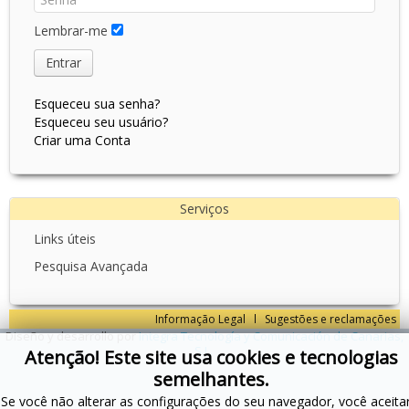
Lembrar-me
Entrar
Esqueceu sua senha?
Esqueceu seu usuário?
Criar uma Conta
Serviços
Links úteis
Pesquisa Avançada
Informação Legal
Sugestões e reclamações
Diseño y desarrollo por
Integra Tecnología y Comunicación de Canarias,
S.L.
Atenção! Este site usa cookies e tecnologias
semelhantes.
Se você não alterar as configurações do seu navegador, você aceita