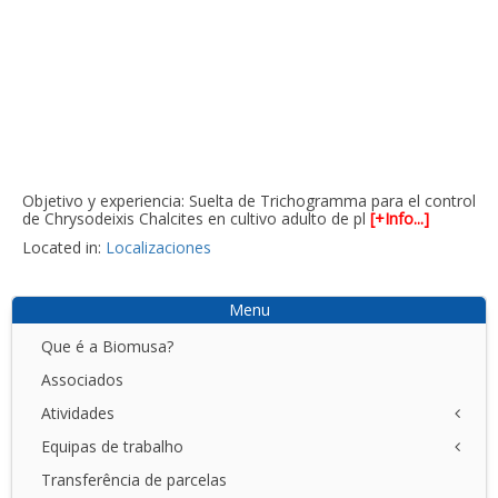
Objetivo y experiencia: Suelta de Trichogramma para el control
de Chrysodeixis Chalcites en cultivo adulto de pl
[+Info...]
Located in:
Localizaciones
Menu
Que é a Biomusa?
Associados
Atividades
Equipas de trabalho
NET
I+D+I
Transferência de parcelas
Açores