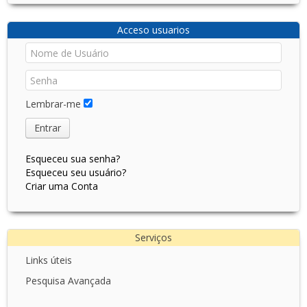
Jornadas dos Açores e da Madeira
Avanço dos resultados dos testes de liberação de
Acceso usuarios
Trichogramma
Seminário Técnico sobre Qualidade e Fertilidade do Solo
Segunda Conferência de transferência de I+D+I
Lembrar-me
Entrar
Esqueceu sua senha?
Esqueceu seu usuário?
Criar uma Conta
Serviços
Links úteis
Pesquisa Avançada