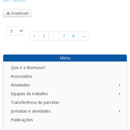
Download
1
2
…
7
8
→
Menu
Que é a Biomusa?
Associados
Atividades
Equipas de trabalho
NET
I+D+I
Transferência de parcelas
Açores
DEMO
Canarias
Jornadas e atividades
DIV
Madeira
Publicações
Primeiras Jornadas de transferência de I+D+i
II Seminário Formativo em Agricultura Ecológica