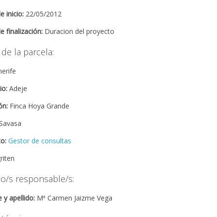
 inicio:
22/05/2012
e finalización:
Duracion del proyecto
de la parcela:
erife
io:
Adeje
ón:
Finca Hoya Grande
Savasa
to:
Gestor de consultas
riten
co/s responsable/s:
y apellido:
Mª Carmen Jaizme Vega