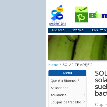
INICIAÇÃO
NOTICIAS
LINKS UTEIS
Home
SOLAR-TF-ADEJE 2
SOL
Menu
sola
Que é a Biomusa?
sue
Associados
bact
Atividades
Equipas de trabalho
NET
Objeti